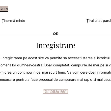
OG IN
Ține-mă minte
Ți-ai uitat paro
OR
Inregistrare
Inregistrarea pe acest site va permite sa accesati starea si istoricul
comenzilor dumneavoastra. Doar completati campurile de mai jos si v
m crea un cont nou in cel mai scurt timp. Va vom cere doar informati
necesare pentru a face procesul de cumparare mai rapid si mai usor
ÎNREGISTRARE