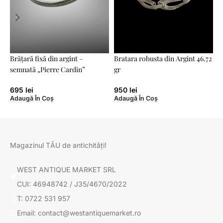
Brățară fixă din argint –
Bratara robusta din Argint 46.72
C
semnată „Pierre Cardin”
gr
A
695
lei
950
lei
Adaugă În Coș
Adaugă În Coș
Magazinul TĂU de antichități!
WEST ANTIQUE MARKET SRL
CUI: 46948742 / J35/4670/2022
T: 0722 531 957
Email: contact@westantiquemarket.ro