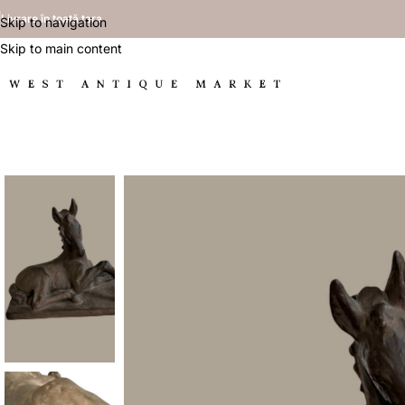
Livrare în toată țara
Skip to navigation
Skip to main content