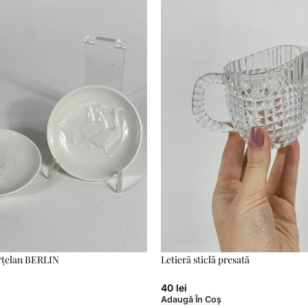
rțelan BERLIN
Letieră sticlă presată
40
lei
Adaugă În Coș