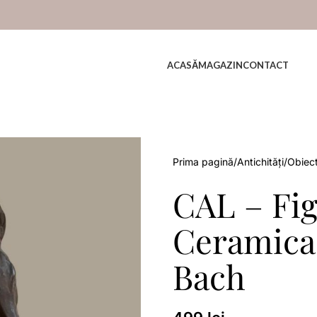
ACASĂ
MAGAZIN
CONTACT
Prima pagină
Antichități
Obiec
CAL – Fi
Ceramica 
Bach