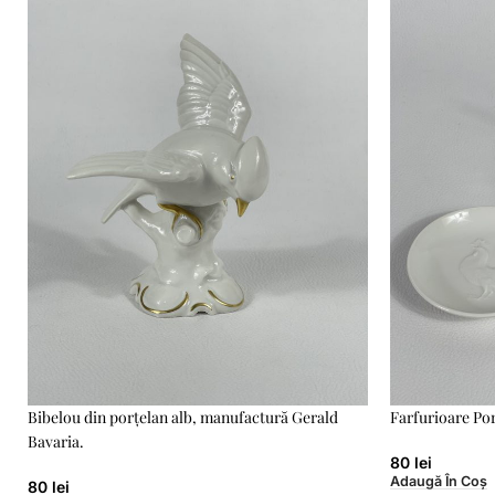
Bibelou din porțelan alb, manufactură Gerald
Farfurioare Po
Bavaria.
80
lei
Adaugă În Coș
80
lei