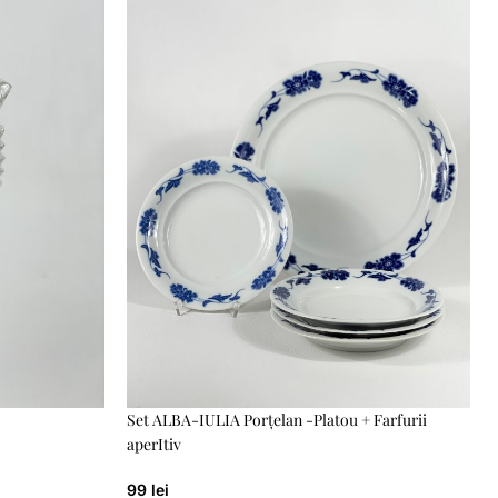
Set ALBA-IULIA Porțelan -Platou + Farfurii
aperItiv
99
lei