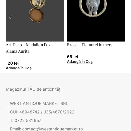
Art Deco – Medalion Poza
Brosa – Elefantel in mers
B
Alama Aurita
65
lei
Adaugă În Coș
A
120
lei
Adaugă În Coș
Magazinul TĂU de antichități!
WEST ANTIQUE MARKET SRL
CUI: 46948742 / J35/4670/2022
T: 0722 531 957
Email: contact@westantiquemarket.ro