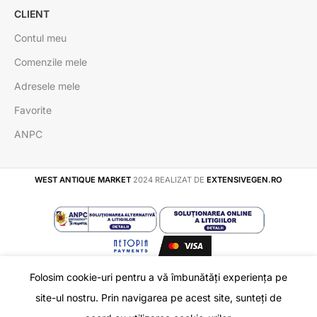
CLIENT
Contul meu
Comenzile mele
Adresele mele
Favorite
ANPC
WEST ANTIQUE MARKET
2024 REALIZAT DE
EXTENSIVEGEN.RO
Folosim cookie-uri pentru a vă îmbunătăți experiența pe
Colier Sirag din
În
site-ul nostru. Prin navigarea pe acest site, sunteți de
75
lei
ADAUGĂ Î
stoc
Ametist Chevron
Shop
Favorite
Coș
Contul meu