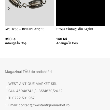
Art Deco – Bratara Argint
Brosa Vintage din Argint
C
H
350
lei
140
lei
Adaugă În Coș
Adaugă În Coș
1
A
Magazinul TĂU de antichități!
WEST ANTIQUE MARKET SRL
CUI: 46948742 / J35/4670/2022
T: 0722 531 957
Email: contact@westantiquemarket.ro