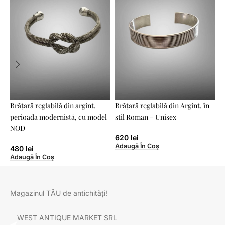
Brățară reglabilă din argint,
Brățară reglabilă din Argint, în
C
perioada modernistă, cu model
stil Roman – Unisex
NOD
A
620
lei
Adaugă În Coș
480
lei
Adaugă În Coș
Magazinul TĂU de antichități!
WEST ANTIQUE MARKET SRL