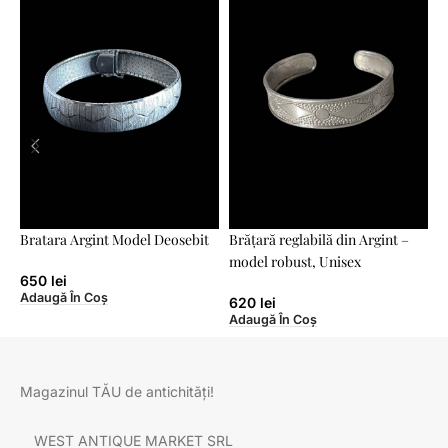
Bratara Argint Model Deosebit
Brățară reglabilă din Argint –
B
model robust, Unisex
g
650
lei
Adaugă În Coș
620
lei
Adaugă În Coș
A
Magazinul TĂU de antichități!
WEST ANTIQUE MARKET SRL