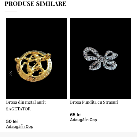
PRODUSE SIMILARE
Brosa din metal aurit
Brosa Fundita cu Strasuri
B
SAGETATOR
„
65
lei
Adaugă În Coș
50
lei
Adaugă În Coș
A