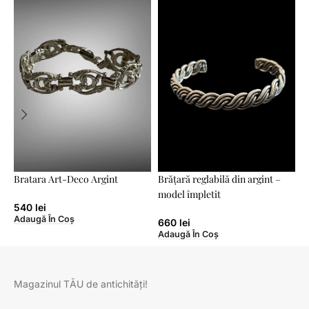
Bratara Art-Deco Argint
Brățară reglabilă din argint –
B
model împletit
m
540
lei
Adaugă În Coș
660
lei
Adaugă În Coș
A
Magazinul TĂU de antichități!