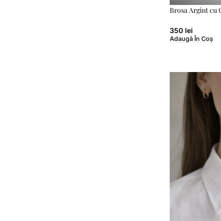
Brosa Argint cu 
350
lei
Adaugă În Coș