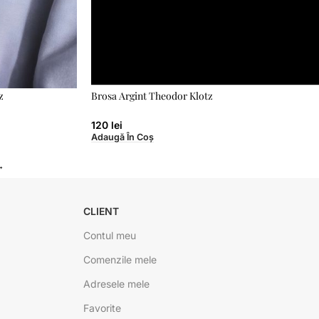
z
Brosa Argint Theodor Klotz
120
lei
Adaugă În Coș
→
CLIENT
Contul meu
Comenzile mele
Adresele mele
Favorite