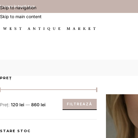
Livrare în toată țara
Skip to navigation
Skip to main content
PREȚ
FILTREAZĂ
Preț:
120 lei
—
860 lei
STARE STOC