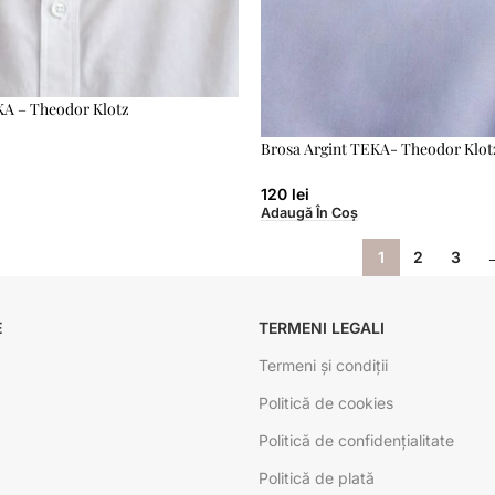
KA – Theodor Klotz
Brosa Argint TEKA- Theodor Klot
120
lei
Adaugă În Coș
1
2
3
E
TERMENI LEGALI
Termeni și condiții
Politică de cookies
Politică de confidențialitate
Politică de plată