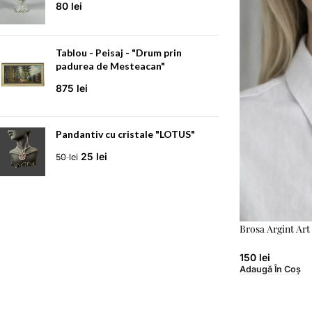
80
lei
Tablou - Peisaj - "Drum prin
padurea de Mesteacan"
875
lei
Pandantiv cu cristale "LOTUS"
25
lei
50
lei
Brosa Argint Ar
150
lei
Adaugă În Coș