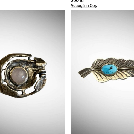
290
lei
Adaugă În Coș