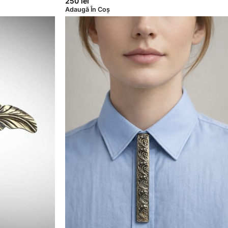
250
lei
Adaugă În Coș