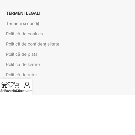
TERMENI LEGALI
Termeni și condiții
Politică de cookies
Politică de confidențialitate
Politică de plată
Politică de livrare
Politică de retur
CLIENT
Shop
Favorite
Coș
Contul meu
Contul meu
Comenzile mele
Adresele mele
Favorite