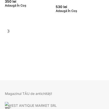
350
lei
Adaugă În Coș
530
lei
Adaugă În Coș
B
p
N
A
Magazinul TĂU de antichități!
WEST ANTIQUE MARKET SRL