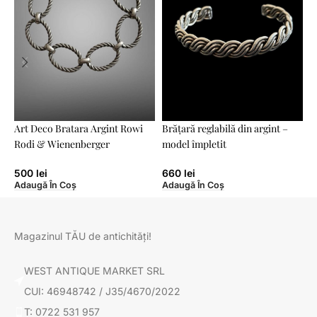
Art Deco Bratara Argint Rowi
Brățară reglabilă din argint –
B
Rodi & Wienenberger
model împletit
s
500
lei
660
lei
Adaugă În Coș
Adaugă În Coș
A
Magazinul TĂU de antichități!
WEST ANTIQUE MARKET SRL
CUI: 46948742 / J35/4670/2022
T: 0722 531 957