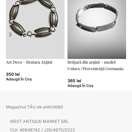
Art Deco – Bratara Argint
Brățară din argint – model
B
Unisex | Proveniență Germania
s
350
lei
Adaugă În Coș
365
lei
Adaugă În Coș
A
Magazinul TĂU de antichități!
WEST ANTIQUE MARKET SRL
CUI: 46948742 / J35/4670/2022