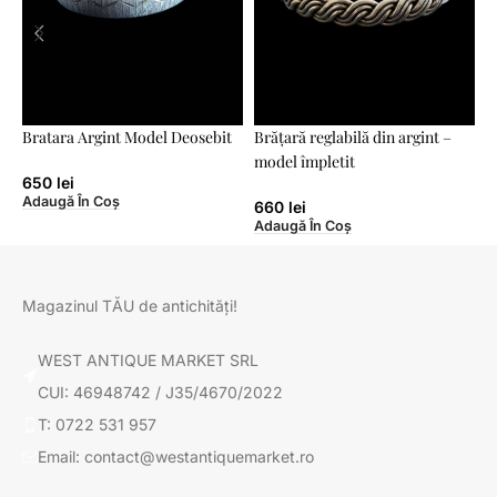
Bratara Argint Model Deosebit
Brățară reglabilă din argint –
C
model împletit
650
lei
Adaugă În Coș
A
660
lei
Adaugă În Coș
Magazinul TĂU de antichități!
WEST ANTIQUE MARKET SRL
CUI: 46948742 / J35/4670/2022
T: 0722 531 957
Email: contact@westantiquemarket.ro