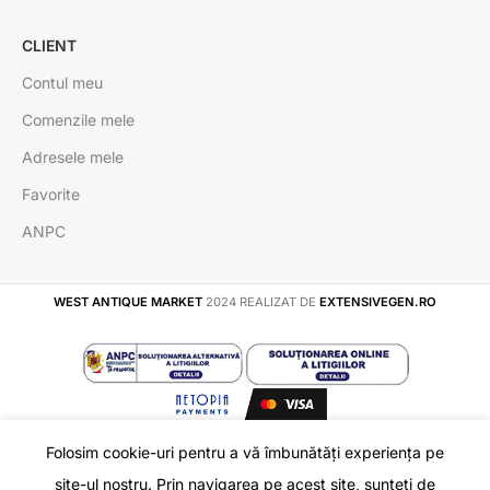
CLIENT
Contul meu
Comenzile mele
Adresele mele
Favorite
ANPC
WEST ANTIQUE MARKET
2024 REALIZAT DE
EXTENSIVEGEN.RO
Folosim cookie-uri pentru a vă îmbunătăți experiența pe
Inel Argint cu Turcoaz 19
În
site-ul nostru. Prin navigarea pe acest site, sunteți de
120
lei
ADAUGĂ