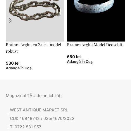
Bratara Argint cu Zale – model
Bratara Argint Model Deosebit
B
robust
p
650
lei
N
Adaugă În Coș
530
lei
Adaugă În Coș
A
Magazinul TĂU de antichități!
WEST ANTIQUE MARKET SRL
CUI: 46948742 / J35/4670/2022
T: 0722 531 957