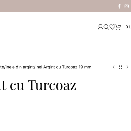
0
L
ste
Inele din argint
Inel Argint cu Turcoaz 19 mm
nt cu Turcoaz