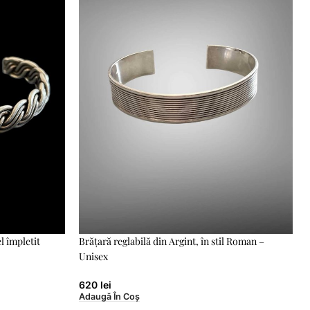
l împletit
Brățară reglabilă din Argint, în stil Roman –
Unisex
620
lei
Adaugă În Coș