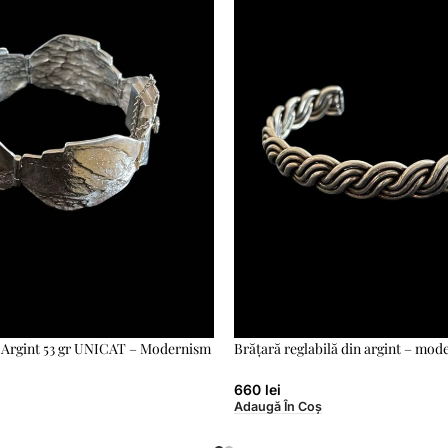
 Argint 53 gr UNICAT – Modernism
Brățară reglabilă din argint – mode
660
lei
Adaugă În Coș