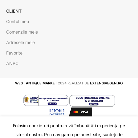
CLIENT
Contul meu
Comenzile mele
Adresele mele
Favorite
ANPC
WEST ANTIQUE MARKET
2024 REALIZAT DE
EXTENSIVEGEN.RO
Folosim cookie-uri pentru a vă îmbunătăți experiența pe
Inel Argint Stil
În
site-ul nostru. Prin navigarea pe acest site, sunteți de
280
lei
ADAUGĂ 