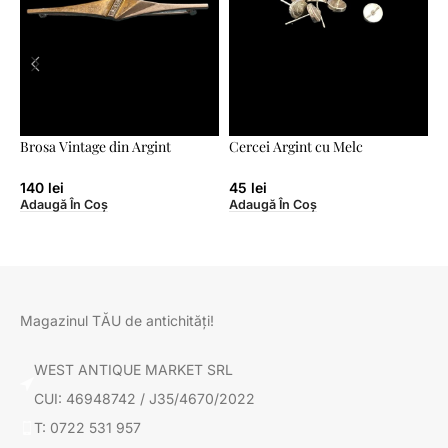
Brosa Vintage din Argint
Cercei Argint cu Melc
C
140
lei
45
lei
Adaugă În Coș
Adaugă În Coș
A
Magazinul TĂU de antichități!
WEST ANTIQUE MARKET SRL
CUI: 46948742 / J35/4670/2022
T: 0722 531 957