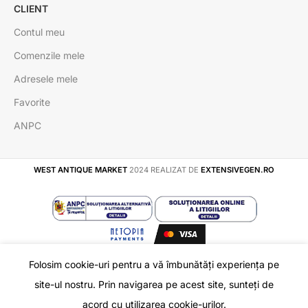
CLIENT
Contul meu
Comenzile mele
Adresele mele
Favorite
ANPC
WEST ANTIQUE MARKET
2024 REALIZAT DE
EXTENSIVEGEN.RO
Folosim cookie-uri pentru a vă îmbunătăți experiența pe
Inel Lat 1 cm din
În
site-ul nostru. Prin navigarea pe acest site, sunteți de
165
lei
ADAUGĂ 
stoc
Argint 16.40 mm
Shop
Favorite
Coș
Contul meu
acord cu utilizarea cookie-urilor.