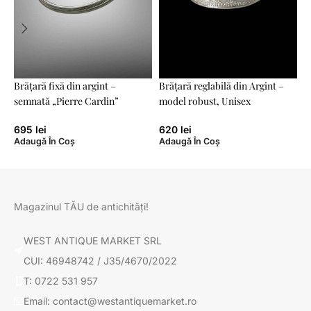
Brățară fixă din argint –
Brățară reglabilă din Argint –
B
semnată „Pierre Cardin”
model robust, Unisex
1
A
695
lei
620
lei
Adaugă În Coș
Adaugă În Coș
Magazinul TĂU de antichități!
WEST ANTIQUE MARKET SRL
CUI: 46948742 / J35/4670/2022
T: 0722 531 957
Email: contact@westantiquemarket.ro