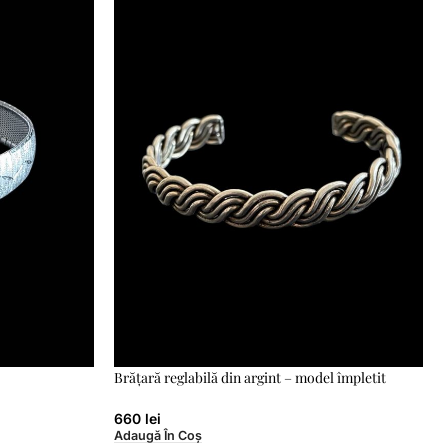
Brățară reglabilă din argint – model împletit
660
lei
Adaugă În Coș